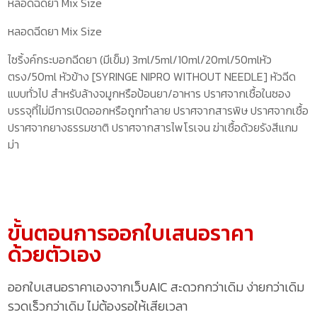
หลอดฉีดยา Mix Size
หลอดฉีดยา Mix Size
ไซริ้งค์กระบอกฉีดยา (มีเข็ม) 3ml/5ml/10ml/20ml/50mlหัว
ตรง/50ml หัวข้าง [SYRINGE NIPRO WITHOUT NEEDLE] หัวฉีด
แบบทั่วไป สำหรับล้างจมูกหรือป้อนยา/อาหาร ปราศจากเชื้อในซอง
บรรจุที่ไม่มีการเปิดออกหรือถูกทำลาย ปราศจากสารพิษ ปราศจากเชื้อ
ปราศจากยางธรรมชาติ ปราศจากสารไพโรเจน ฆ่าเชื้อด้วยรังสีแกม
ม่า
ขั้นตอนการออกใบเสนอราคา
ด้วยตัวเอง
ออกใบเสนอราคาเองจากเว็บAIC สะดวกกว่าเดิม ง่ายกว่าเดิม
รวดเร็วกว่าเดิม ไม่ต้องรอให้เสียเวลา