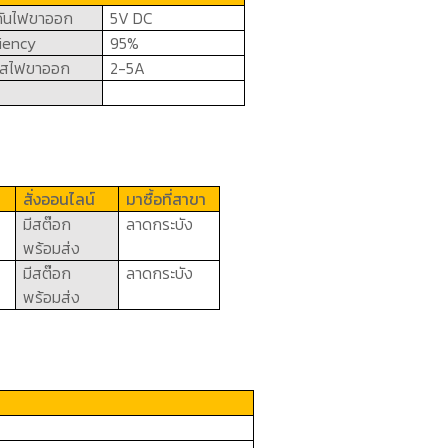
ดันไฟขาออก
5V DC
ciency
95%
แสไฟขาออก
2-5A
สั่งออนไลน์
มาซื้อที่สาขา
มีสต๊อก
ลาดกระบัง
พร้อมส่ง
มีสต๊อก
ลาดกระบัง
พร้อมส่ง