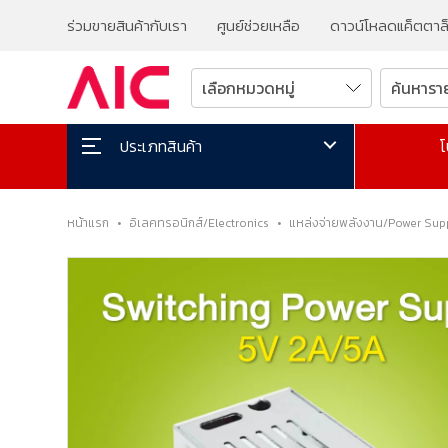
ร่วมขายสินค้ากับเรา
ศูนย์ช่วยเหลือ
ดาวน์โหลดแค็ตตาล
โ
ประเภทสินค้า
หน้าแรก
•
อิเลคทรอนิกส์/Electronics
•
แหล่งจ่ายพลังงาน/Power Sup