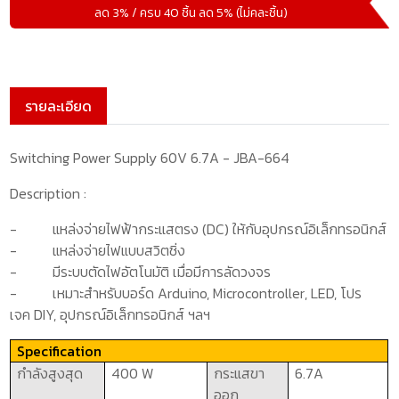
ลด 3% / ครบ 40 ชิ้น ลด 5% (ไม่คละชิ้น)
รายละเอียด
Switching Power Supply 60V 6.7A - JBA-664
Description :
-
แหล่งจ่ายไฟฟ้ากระแสตรง
(
DC
) ให้กับอุปกรณ์อิเล็กทรอนิกส์
-
แหล่งจ่ายไฟแบบสวิตชิ่ง
-
มีระบบตัดไฟอัตโนมัติ เมื่อมีการลัดวงจร
-
เหมาะสำหรับบอร์ด
Arduino, Microcontroller
,
LED,
โปร
เจค
DIY,
อุปกรณ์อิเล็กทรอนิกส์ ฯลฯ
Specification
กำลังสูงสุด
400 W
กระแสขา
6.7A
ออก