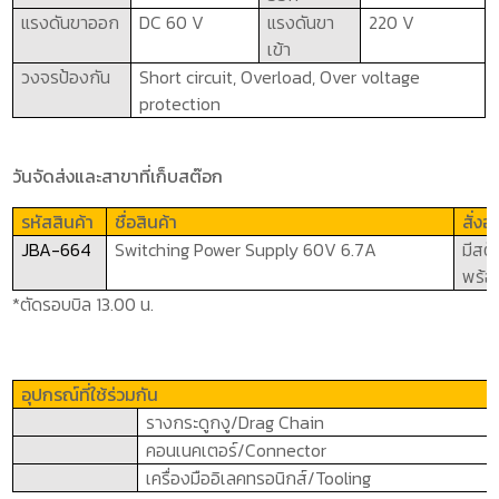
แรงดันขาออก
DC 60 V
แรงดันขา
220 V
เข้า
วงจรป้องกัน
Short circuit, Overload, Over voltage
protection
วันจัดส่งและสาขาที่เก็บสต๊อก
รหัสสินค้า
ชื่อสินค้า
สั่ง
JBA-664
Switching Power Supply 60V 6.7A
มีสต
พร้อ
*ตัดรอบบิล 13.00 น.
อุปกรณ์ที่ใช้ร่วมกัน
รางกระดูกงู/
Drag Chain
คอนเนคเตอร์/
Connector
เครื่องมืออิเลคทรอนิกส์/
Tooling