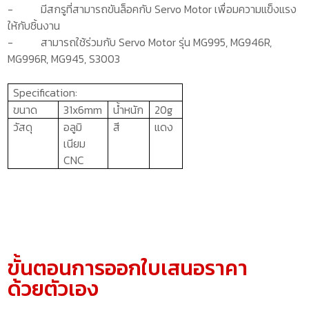
-
มีสกรูที่สามารถขันล็อคกับ
Servo Motor
เพื่อมความแข็งแรง
ให้กับชิ้นงาน
-
สามารถใช้ร่วมกับ
Servo Motor
รุ่น
MG995, MG946R,
MG996R, MG945, S3003
Specification:
ขนาด
31x6mm
น้ำหนัก
20g
วัสดุ
อลูมิ
สี
แดง
เนียม
CNC
ขั้นตอนการออกใบเสนอราคา
ด้วยตัวเอง