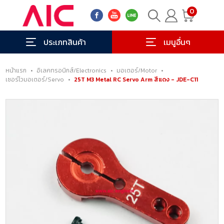
0
ประเภทสินค้า
เมนูอื่นๆ
หน้าแรก
•
อิเลคทรอนิกส์/Electronics
•
มอเตอร์/Motor
•
เซอร์โวมอเตอร์/Servo
•
25T M3 Metal RC Servo Arm สีแดง - JDE-C11