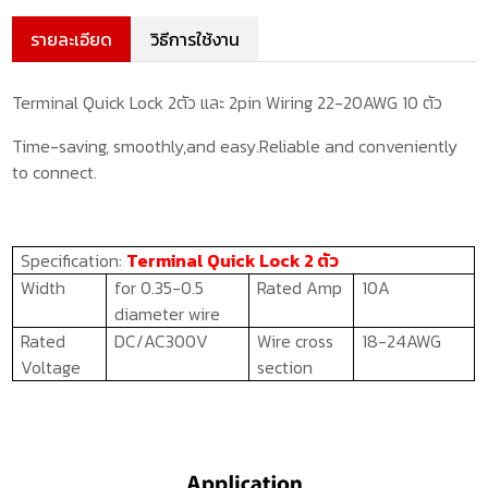
รายละเอียด
วิธีการใช้งาน
Terminal Quick Lock 2ตัว และ 2pin Wiring 22-20AWG 10 ตัว
Time-saving, smoothly,and easy.
Reliable and conveniently
to connect.
Specification:
Terminal Quick Lock 2 ตัว
Width
for
0.35-0.5
Rated Amp
10
A
diameter wire
Rated
DC/AC
300
V
Wire cross
18-24
AWG
Voltage
section