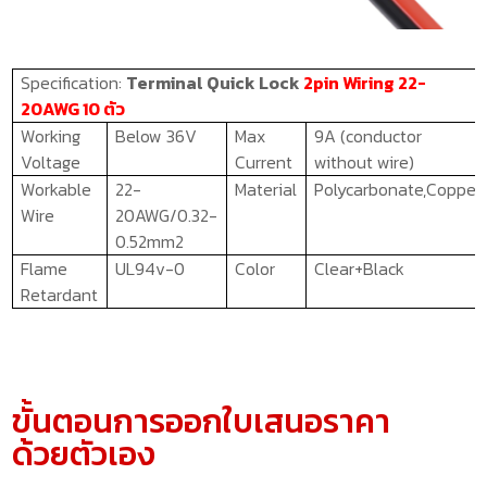
Specification:
Terminal Quick Lock
2pin Wiring 22-
20AWG 10 ตัว
Working
Below 36V
Max
9A
(
conductor
Voltage
Current
without wire
)
Workable
22-
Material
Polycarbonate,Copper
Wire
20AWG/0.32-
0.52mm2
Flame
UL94v-0
C
olor
Clear+Black
Retardant
ขั้นตอนการออกใบเสนอราคา
ด้วยตัวเอง