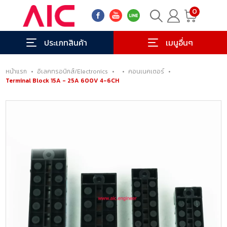
0
ประเภทสินค้า
เมนูอื่นๆ
หน้าแรก
•
อิเลคทรอนิกส์/Electronics
•
•
คอนเนคเตอร์
•
Terminal Block 15A - 25A 600V 4-6CH