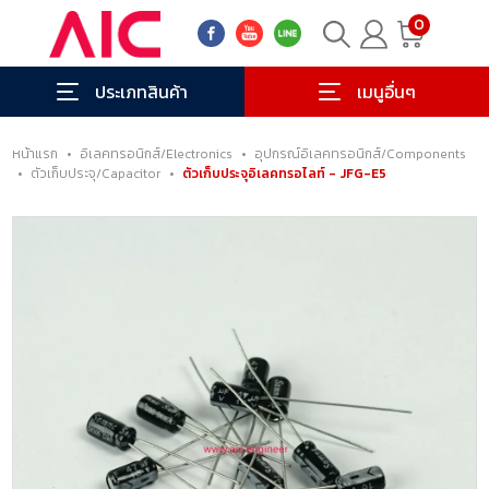
0
ประเภทสินค้า
เมนูอื่นๆ
หน้าแรก
•
อิเลคทรอนิกส์/Electronics
•
อุปกรณ์อิเลคทรอนิกส์/Components
•
ตัวเก็บประจุ/Capacitor
•
ตัวเก็บประจุอิเลคทรอไลท์ - JFG-E5