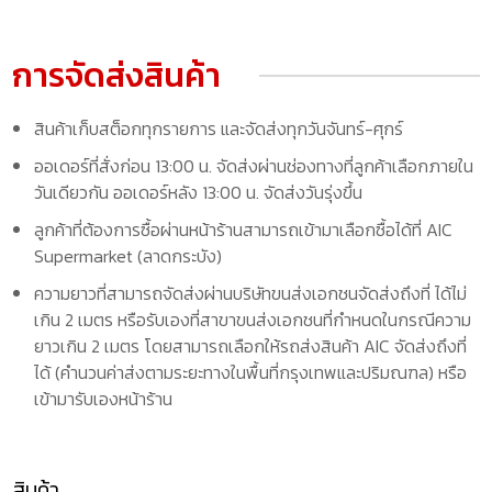
การจัดส่งสินค้า
สินค้าเก็บสต็อกทุกรายการ และจัดส่งทุกวันจันทร์-ศุกร์
ออเดอร์ที่สั่งก่อน 13:00 น. จัดส่งผ่านช่องทางที่ลูกค้าเลือกภายใน
วันเดียวกัน ออเดอร์หลัง 13:00 น. จัดส่งวันรุ่งขึ้น
ลูกค้าที่ต้องการซื้อผ่านหน้าร้านสามารถเข้ามาเลือกซื้อได้ที่ AIC
Supermarket (ลาดกระบัง)
ความยาวที่สามารถจัดส่งผ่านบริษัทขนส่งเอกชนจัดส่งถึงที่ ได้ไม่
เกิน 2 เมตร หรือรับเองที่สาขาขนส่งเอกชนที่กำหนดในกรณีความ
ยาวเกิน 2 เมตร โดยสามารถเลือกให้รถส่งสินค้า AIC จัดส่งถึงที่
ได้ (คำนวนค่าส่งตามระยะทางในพื้นที่กรุงเทพและปริมณฑล) หรือ
เข้ามารับเองหน้าร้าน
สินค้า