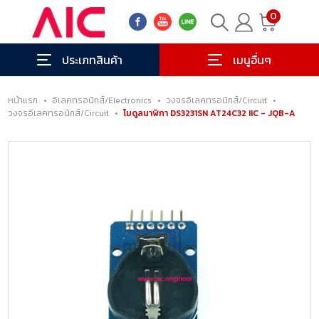
0
ประเภทสินค้า
เมนูอื่นๆ
หน้าแรก
•
อิเลคทรอนิกส์/Electronics
•
วงจรอิเลคทรอนิกส์/Circuit
•
วงจรอิเลคทรอนิกส์/Circuit
•
โมดูลนาฬิกา DS3231SN AT24C32 IIC - JQB-A