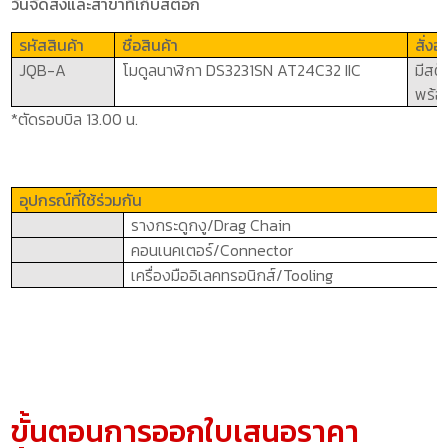
วันจัดส่งและสาขาที่เก็บสต๊อก
รหัสสินค้า
ชื่อสินค้า
สั่ง
JQB-A
โมดูลนาฬิกา
DS3231SN AT24C32 IIC
มีสต
พร้อ
*ตัดรอบบิล 13.00 น.
อุปกรณ์ที่ใช้ร่วมกัน
รางกระดูกงู/
Drag Chain
คอนเนคเตอร์/
Connector
เครื่องมืออิเลคทรอนิกส์/
Tooling
ขั้นตอนการออกใบเสนอราคา