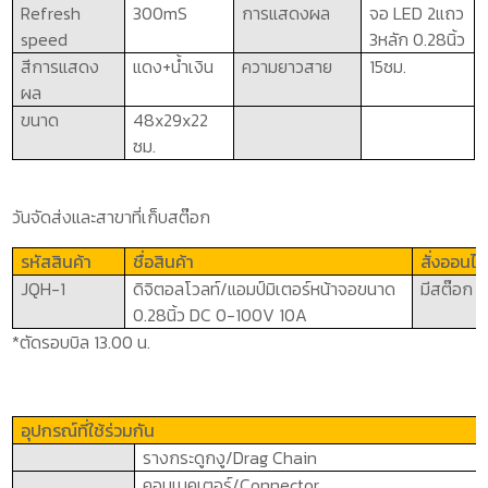
Refresh
300mS
การแสดงผล
จอ
LED
2แถว
speed
3หลัก 0.28นิ้ว
สีการแสดง
แดง+น้ำเงิน
ความยาวสาย
15ซม.
ผล
ขนาด
48x29x22
ซม.
วันจัดส่งและสาขาที่เก็บสต๊อก
รหัสสินค้า
ชื่อสินค้า
สั่งออนไล
JQH-1
ดิจิตอลโวลท์/แอมป์มิเตอร์หน้าจอขนาด
มีสต๊อก พ
0.28นิ้ว
DC
0-100
V
10
A
*ตัดรอบบิล 13.00 น.
อุปกรณ์ที่ใช้ร่วมกัน
รางกระดูกงู/
Drag Chain
คอนเนคเตอร์/
Connector