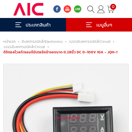
0
ประเภทสินค้า
เมนูอื่นๆ
หน้าแรก
•
อิเลคทรอนิกส์/Electronics
•
วงจรอิเลคทรอนิกส์/Circuit
•
วงจรอิเลคทรอนิกส์/Circuit
•
ดิจิตอลโวลท์/แอมป์มิเตอร์หน้าจอขนาด 0.28นิ้ว DC 0-100V 10A - JQH-1