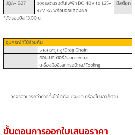
JQA- B2
7
วงจรลดแรงดันไฟฟ้า
DC 40V to 1.25-
มีสต๊อก พ
37V 3A
พร้อมจอแสดงผล
*ตัดรอบบิล 13.00 น.
อุปกรณ์ที่ใช้ร่วมกัน
รางกระดูกงู/
Drag Chain
คอนเนคเตอร์/
Connector
เครื่องมืออิเลคทรอนิกส์/
Tooling
วงจรสามารถจำค่าที่ตั้งไว้ได้ถึงแม้จะปิดเครื่องไปแล้วก็ตาม
ขั้นตอนการออกใบเสนอราคา