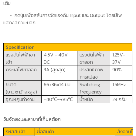
เติม
-
กดปุ่มเพื่อสลับการวัดแรงดัน
Input
และ
Output
โดยมีไฟ
แสดงสถานะบอก
Specification
แรงดันไฟฟ้าขา
4
.5
V
-
​​
40
V
แรงดันไฟฟ้า
1.25
V-
เข้า
DC
ขาออก
37
V
กระแสไฟขาออก
3A (
สูงสุด)
ประสิทธิภาพ
90
%
การแปลง
ขนาด
66x36x14
มม.
Switching
1.5MHz
(
ยาว
x
กว้าง
x
สูง)
frequency
อุณหภูมิทำงาน
-40
℃
~+85
℃
น้ำหนัก
23 กรัม
วันจัดส่งและสาขาที่เก็บสต๊อก
รหัสสินค้า
ชื่อสินค้า
สั่งออนไล