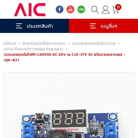
0
ประเภทสินค้า
เมนูอื่นๆ
หน้าแรก
•
อิเลคทรอนิกส์/Electronics
•
วงจรอิเลคทรอนิกส์/Circuit
•
วงจรปรับแรงดัน/Voltage Regulator
•
วงจรลดแรงดันไฟฟ้า LM2596 DC 40V to 1.25-37V 3A พร้อมจอแสดงผล -
JQA-B27