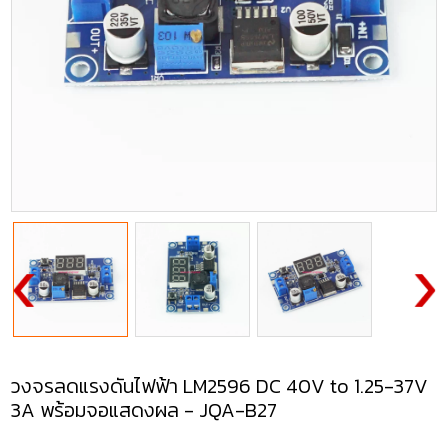
วงจรลดแรงดันไฟฟ้า LM2596 DC 40V to 1.25-37V
3A พร้อมจอแสดงผล - JQA-B27