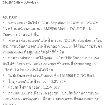
จอแสดงผล - JQA-B27
คุุณสมบัติ
*
วงจรลดแรงดันไฟ DC-DC Step downDC 40V to 1.25-37V
2A พร้อมหน้าจอแสดงผล LM2596 Module DC-DC Buck
Converter จำนวน 1 ชิ้น
*
ทำหน้าที่แปลงแรงดันไฟฟ้าตรงลง (DC-DC Step down) โดย
สามารถปรับค่าแรงดันไฟฟ้าขาออก (output) ได้โดยการปรับค่า
Potentiometer ที่อยู่บนบอร์ด (ตัวสีน้ำเงิน)
*
สามารถจ่ายกระแสได้สูงสุด 3A โดยใช้หลักการแปลงแรง
ดันไฟฟ้าโดยวงจร Buck Converter ซึ่งความถี่ Swithching 150
kHz ทำให้จ่ายแรงดันไฟได้เรียบ
*
ไม่มีเสียงการทำงานFeatures ชื่อ LM2596 DC-DC Buck
*
โมดูลแรงดันไฟฟ้าขาเข้า : 3.2V-35V
*
แรงดันไฟฟ้าขาออก : 1.25V-30V
*
กระแส: 2A (ต่อเนื่อง) 3A (สูงสุด) ประสิทธิภาพการแปลง :
92% (MAX)เอาท์พุทกระเพื่อม: < 30mVความถี่ของ switching:
150 KHz