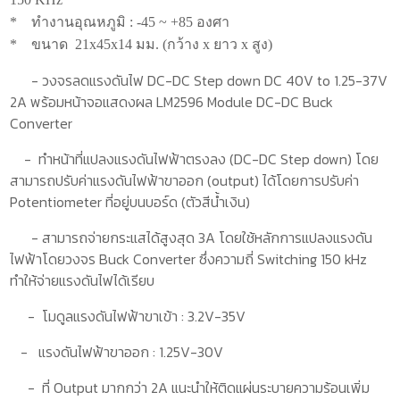
*
ทำงานอุณหภูมิ : -45 ~ +85 องศา
*
ขนาด 21x45x14 มม. (กว้าง x ยาว x สูง)
-
วงจรลดแรงดันไฟ
DC-DC Step down DC 40V to 1.25-37V
2A
พร้อมหน้าจอแสดงผล
LM2596 Module DC-DC Buck
Converter
-
ทำหน้าที่แปลงแรงดันไฟฟ้าตรงลง (
DC-DC Step down)
โดย
สามารถปรับค่าแรงดันไฟฟ้าขาออก (
output)
ได้โดยการปรับค่า
Potentiometer
ที่อยู่บนบอร์ด (ตัวสีน้ำเงิน)
-
สามารถจ่ายกระแสได้สูงสุด
3A
โดยใช้หลักการแปลงแรงดัน
ไฟฟ้าโดยวงจร
Buck Converter
ซึ่งความถี่
Switching 150 kHz
ทำให้จ่ายแรงดันไฟได้เรียบ
-
โมดูลแรงดันไฟฟ้าขาเข้า :
3.2V-35V
-
แรงดันไฟฟ้าขาออก :
1.25V-30V
-
ที่
Output
มากกว่า 2
A
แนะนำให้ติดแผ่นระบายความร้อนเพิ่ม