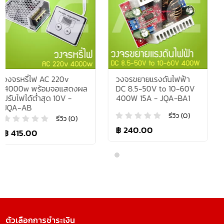
0v
วงจรขยายแรงดันไฟฟ้า
วงจรลดแรงดันไฟฟ
แสดงผล
DC 8.5-50V to 10-60V
24V to 5V 4Chan
V -
400W 15A - JQA-BA1
JQA-B245
รีวิว (0)
รี
ิว (0)
฿ 240.00
฿ 245.00
ตัวเลือกการชำระเงิน