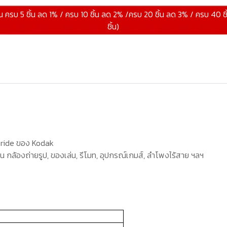
้น ครบ 5 ชิ้น ลด 1% / ครบ 10 ชิ้น ลด 2% /ครบ 20 ชิ้น ลด 3% / ครบ 40 ช
ชิ้น)
oride
ของ
Kodak
่น กล้องถ่ายรูป
,
ของเล่น
,
รีโมท
,
อุปกรณ์เกมส์
,
ลำโพงไร้สาย ฯลฯ
ง