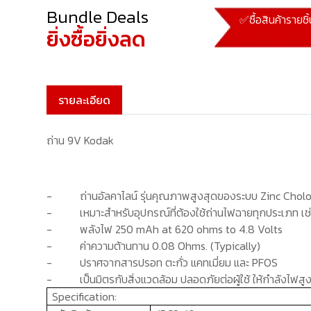
Bundle Deals
✅ซื้อสินค้ารายชิ
ยิ่งซื้อยิ่งลด
รายละเอียด
ถ่าน 9V Kodak
-
ถ่านอัลคาไลน์ รุ่นคุณภาพสูงสุดของระบบ
Zinc Chol
-
เหมาะสำหรับอุปกรณ์ที่ต้องใช้ถ่านไฟฉายทุกประเภท เช
-
พลังไฟ
250 mAh at 620 ohms to 4.8 Volts
-
ค่าความต้านทาน 0.08
Ohms. (Typically)
-
ปราศจากสารปรอท ตะกั่ว แคทเมี่ยม และ
PFOS
-
เป็นมิตรกับสิ่งแวดล้อม ปลอดภัยต่อผู้ใช้ ให้กำลังไฟสู
Specification: