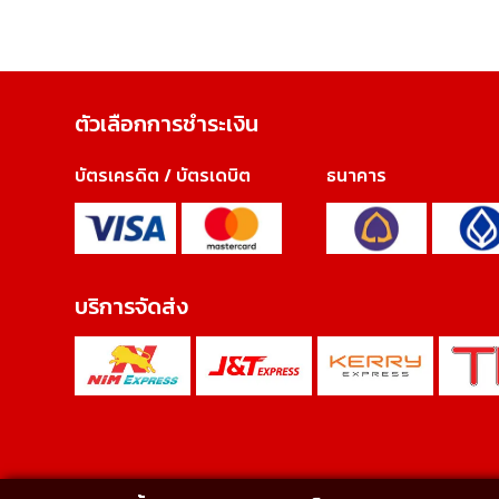
ตัวเลือกการชำระเงิน
บัตรเครดิต / บัตรเดบิต
ธนาคาร
บริการจัดส่ง