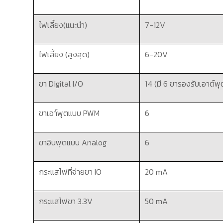
ไฟเลี้ยง(แนะนำ)
7-12V
ไฟเลี้ยง (สูงสุด)
6-20V
ขา
Digital I/O
14 (
มี
6
ขารองรับเอาต์พ
ขาเอา์พุตแบบ
PWM
6
ขาอินพุตแบบ
Analog
6
กระแสไฟที่จ่ายขา
IO
20 mA
กระแสไฟขา
3.3V
50 mA