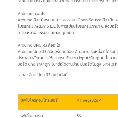
เสียบสาย
USB
กับเครื่องคอมก็สามารถเขียนโปรแกรมได้แล้ว ไม่
Arduino
คืออะไร
Arduino
คือไมโครคอนโทรเลอร์แบบ
Open Source
คือ เปิด
โปรแกรม
Arduino IDE
ในการเขียนโปรแกรมภาษา
C
ลงบอร์ด
ๆ จึงเหมาะสำหรับงานเกือบทุกชนิด
Arduino UNO R3
คืออะไร
Arduino Uno R3
คือบอร์ดทดลอง
Arduino
รุ่นหนึ่ง ที่ได้รั
ประกอบหลักในการใช้งานครบถ้วน ขา
Input/Output
สั่งควบ
บอร์ด
uno
ราคาถูก
มีขาต่อใช้งานง่าย มีบอร์ดโมดูล
Shield
ท
รายละเอียด
Uno R3
สเปคดังนี้
ชิฟไมโครคอนโทรเลอร์
ATmega328P
ไฟเลี้ยงบอร์ด
5V